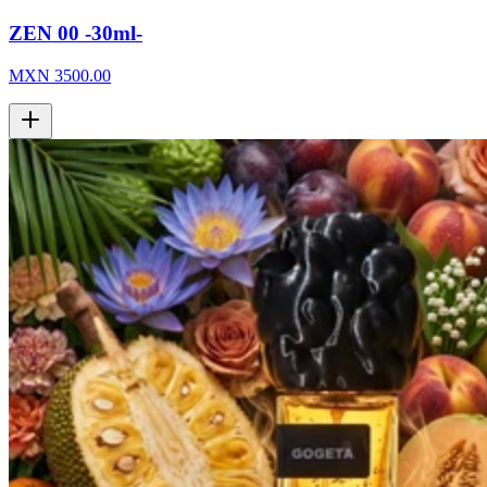
ZEN 00 -30ml-
MXN
3500.00