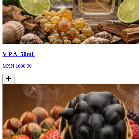
V P A -50ml-
MXN
1600.00