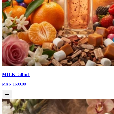
MILK -50ml-
MXN
1600.00