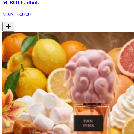
M BOO -50ml-
MXN
1600.00