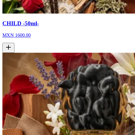
CHILD -50ml-
MXN
1600.00