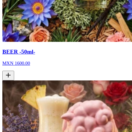
BEER -50ml-
MXN
1600.00