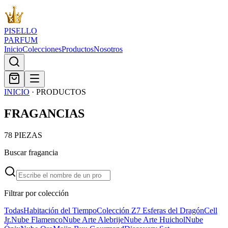
PISELLO
PARFUM
Inicio
Colecciones
Productos
Nosotros
INICIO
·
PRODUCTOS
FRAGANCIAS
78
PIEZAS
Buscar fragancia
Filtrar por colección
Todas
Habitación del Tiempo
Colección Z
7 Esferas del Dragón
Cell
Jr.
Nube Flamenco
Nube Arte Alebrije
Nube Arte Huichol
Nube