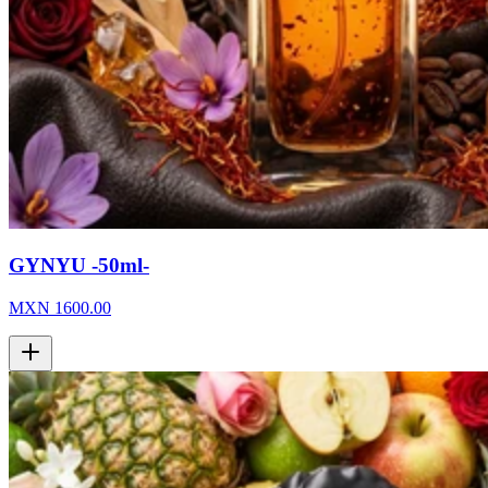
GYNYU -50ml-
MXN
1600.00