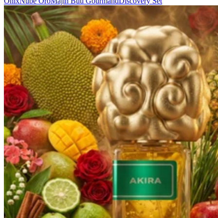
Ónix
Nube Oro
Majin Buu Gourmand
Discovery Set