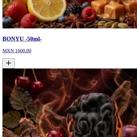
BONYU -50ml-
MXN
1600.00