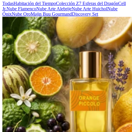
Todas
Habitación del Tiempo
Colección Z
7 Esferas del Dragón
Cell
Jr.
Nube Flamenco
Nube Arte Alebrije
Nube Arte Huichol
Nube
Ónix
Nube Oro
Majin Buu Gourmand
Discovery Set